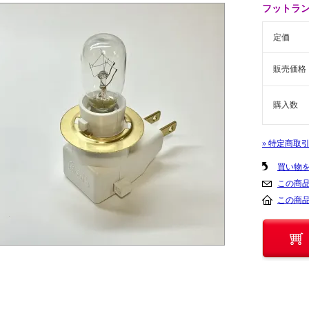
フットラ
定価
販売価格
購入数
» 特定商取
買い物
この商
この商