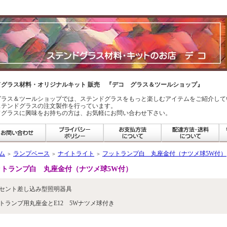
ドグラス材料・オリジナルキット 販売 『デコ グラス＆ツールショップ』
グラス＆ツールショップでは、ステンドグラスをもっと楽しむアイテムをご紹介して
ステンドグラスの注文製作を行っています。
ドグラスに興味をお持ちの方は、お気軽にお問い合わせ下さい。
ム
ランプベース
ナイトライト
フットランプ白 丸座金付（ナツメ球5W付）
＞
＞
＞
ットランプ白 丸座金付（ナツメ球5W付）
セント差し込み型照明器具
トランプ用丸座金とE12 5Wナツメ球付き