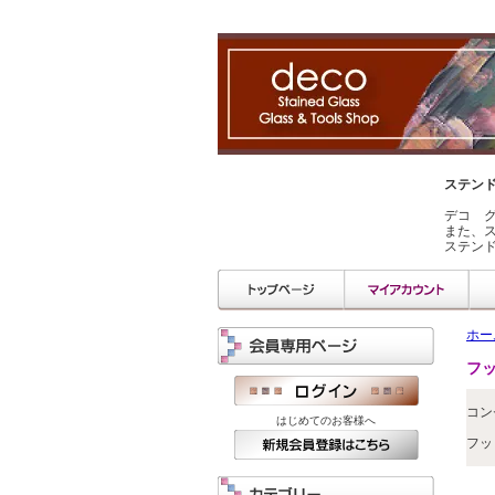
ステン
デコ 
また、
ステン
ホー
フ
コン
はじめてのお客様へ
フッ